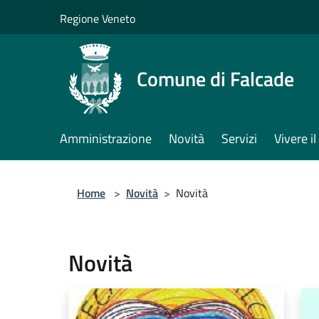
Salta al contenuto principale
Regione Veneto
Comune di Falcade
Amministrazione
Novità
Servizi
Vivere 
Home
>
Novità
>
Novità
Novità