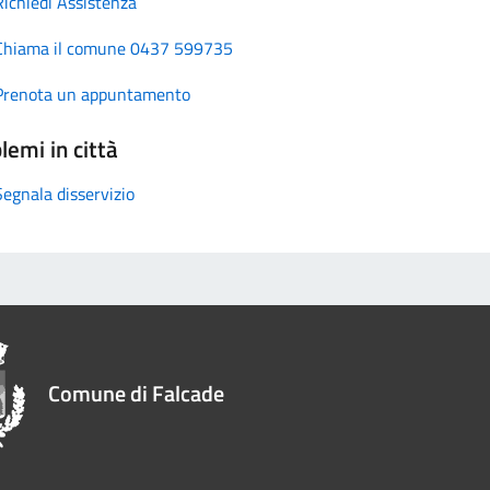
Richiedi Assistenza
Chiama il comune 0437 599735
Prenota un appuntamento
lemi in città
Segnala disservizio
Comune di Falcade