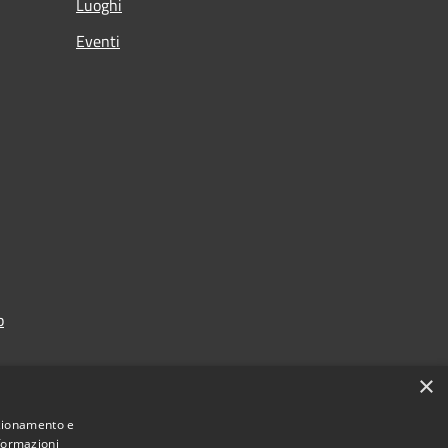
Luoghi
Eventi
p
×
nzionamento e
nformazioni