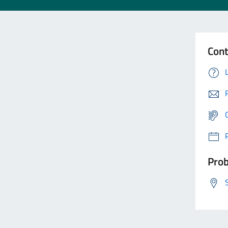
Cont
Prob