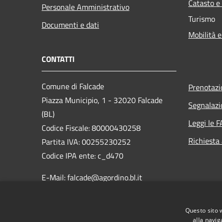
Catasto e
Personale Amministrativo
Turismo
Documenti e dati
Mobilità e
CONTATTI
Comune di Falcade
Prenotaz
Piazza Municipio, 1 - 32020 Falcade
Segnalazi
(BL)
Leggi le 
Codice Fiscale: 80000430258
Richiesta
Partita IVA: 00255230252
Codice IPA ente: c_d470
E-Mail: falcade@agordino.bl.it
PEC:
protocollo.comune.falcade.bl@pecveneto.it
Questo sito 
Centralino Unico: 0437 599735
alla navig