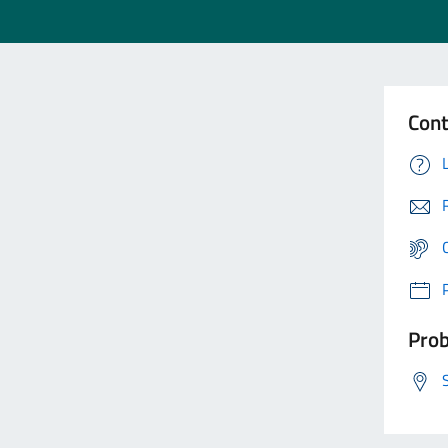
Cont
Prob