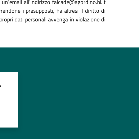
o un’email all’indirizzo falcade@agordino.bl.it
ndone i presupposti, ha altresì il diritto di
propri dati personali avvenga in violazione di
?