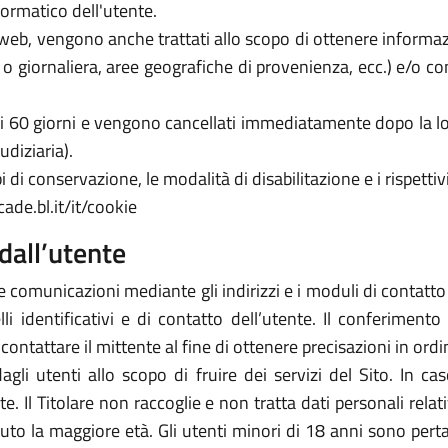
formatico dell'utente.
zi web, vengono anche trattati allo scopo di ottenere informazi
a o giornaliera, aree geografiche di provenienza, ecc.) e/o c
 di 60 giorni e vengono cancellati immediatamente dopo la lo
udiziaria).
 di conservazione, le modalità di disabilitazione e i rispettivi
ade.bl.it/it/cookie
dall’utente
e comunicazioni mediante gli indirizzi e i moduli di contatto ivi
 identificativi e di contatto dell’utente. Il conferimento 
icontattare il mittente al fine di ottenere precisazioni in or
 dagli utenti allo scopo di fruire dei servizi del Sito. In 
arte. Il Titolare non raccoglie e non tratta dati personali rela
piuto la maggiore età. Gli utenti minori di 18 anni sono perta