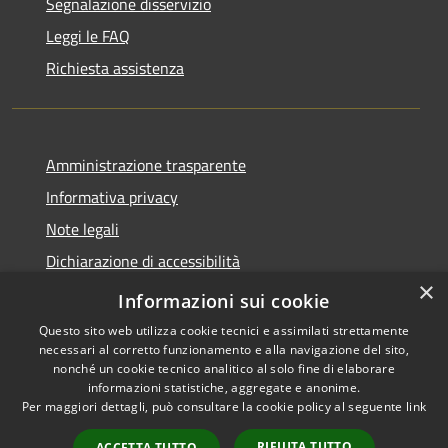
Segnalazione disservizio
Leggi le FAQ
Richiesta assistenza
Amministrazione trasparente
Informativa privacy
Note legali
Dichiarazione di accessibilità
×
Dichiarazione di accessibilità App Municipium
Informazioni sui cookie
Questo sito web utilizza cookie tecnici e assimilati strettamente
necessari al corretto funzionamento e alla navigazione del sito,
nonché un cookie tecnico analitico al solo fine di elaborare
informazioni statistiche, aggregate e anonime.
RSS
Copyright © 2026 • Comune di
Per maggiori dettagli, può consultare la cookie policy al seguente
link
Accessibilità
Falcade • Powered by
Privacy
Municipium
Accesso
•
RIFIUTA TUTTO
ACCETTA TUTTO