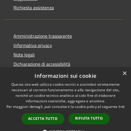
Richiesta assistenza
Amministrazione trasparente
Informativa privacy
Note legali
Dichiarazione di accessibilità
×
Dichiarazione di accessibilità App Municipium
Informazioni sui cookie
Questo sito web utilizza cookie tecnici e assimilati strettamente
necessari al corretto funzionamento e alla navigazione del sito,
nonché un cookie tecnico analitico al solo fine di elaborare
informazioni statistiche, aggregate e anonime.
RSS
Copyright © 2026 • Comune di
Per maggiori dettagli, può consultare la cookie policy al seguente
link
Accessibilità
Falcade • Powered by
Privacy
Municipium
Accesso
•
RIFIUTA TUTTO
ACCETTA TUTTO
Cookie
redazione
Mappa del sito