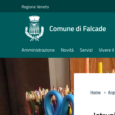
Salta al contenuto principale
Regione Veneto
Comune di Falcade
Amministrazione
Novità
Servizi
Vivere 
Home
>
Arg