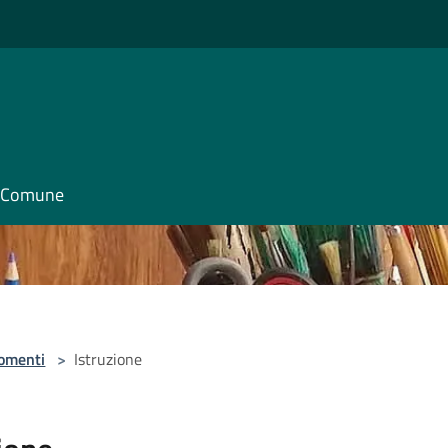
il Comune
omenti
>
Istruzione