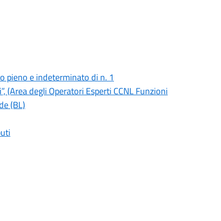
o pieno e indeterminato di n. 1
”, (Area degli Operatori Esperti CCNL Funzioni
de (BL)
uti