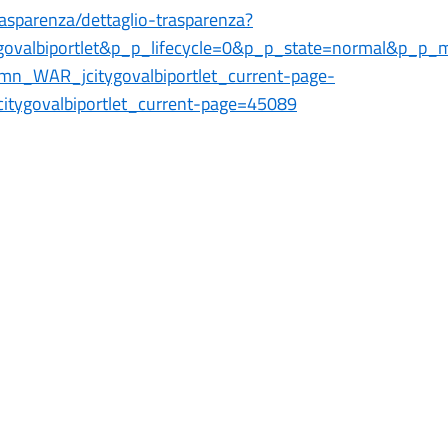
rasparenza/dettaglio-trasparenza?
ygovalbiportlet&p_p_lifecycle=0&p_p_state=normal&p_
mn_WAR_jcitygovalbiportlet_current-page-
itygovalbiportlet_current-page=45089