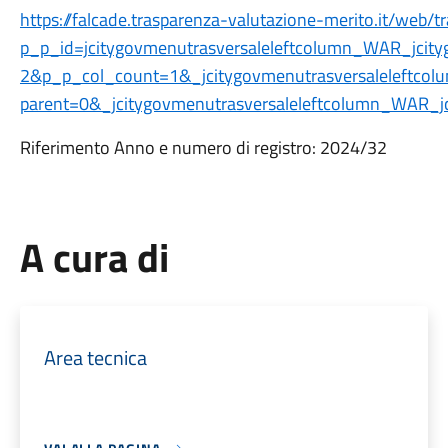
https://falcade.trasparenza-valutazione-merito.it/web/t
p_p_id=jcitygovmenutrasversaleleftcolumn_WAR_jcit
2&p_p_col_count=1&_jcitygovmenutrasversaleleftcolu
parent=0&_jcitygovmenutrasversaleleftcolumn_WAR_jc
Riferimento Anno e numero di registro: 2024/32
A cura di
Area tecnica