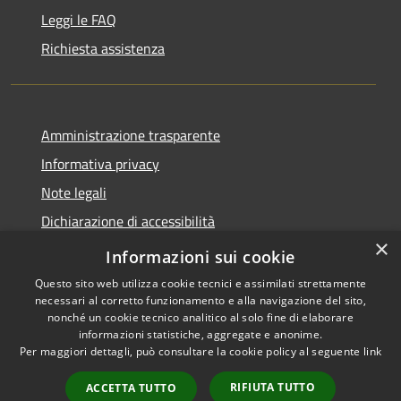
Leggi le FAQ
Richiesta assistenza
Amministrazione trasparente
Informativa privacy
Note legali
Dichiarazione di accessibilità
×
Dichiarazione di accessibilità App Municipium
Informazioni sui cookie
Questo sito web utilizza cookie tecnici e assimilati strettamente
necessari al corretto funzionamento e alla navigazione del sito,
nonché un cookie tecnico analitico al solo fine di elaborare
informazioni statistiche, aggregate e anonime.
RSS
Copyright © 2026 • Comune di
Per maggiori dettagli, può consultare la cookie policy al seguente
link
Accessibilità
Falcade • Powered by
Privacy
Municipium
Accesso
•
RIFIUTA TUTTO
ACCETTA TUTTO