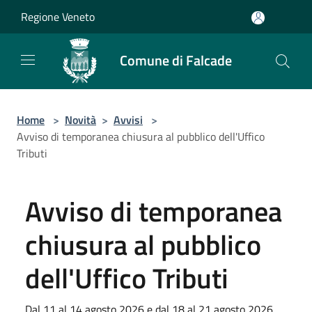
Salta al contenuto principale
Regione Veneto
Comune di Falcade
Home
>
Novità
>
Avvisi
>
Avviso di temporanea chiusura al pubblico dell'Uffico
Tributi
Avviso di temporanea
chiusura al pubblico
dell'Uffico Tributi
Dal 11 al 14 agosto 2026 e dal 18 al 21 agosto 2026