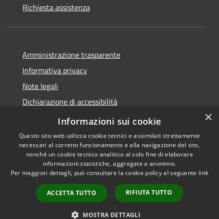
Richiesta assistenza
Amministrazione trasparente
Informativa privacy
Note legali
Dichiarazione di accessibilità
×
Dichiarazione di accessibilità App Municipium
Informazioni sui cookie
Questo sito web utilizza cookie tecnici e assimilati strettamente
necessari al corretto funzionamento e alla navigazione del sito,
nonché un cookie tecnico analitico al solo fine di elaborare
informazioni statistiche, aggregate e anonime.
RSS
Copyright © 2026 • Comune di
Per maggiori dettagli, può consultare la cookie policy al seguente
link
Accessibilità
Falcade • Powered by
Privacy
Municipium
Accesso
•
RIFIUTA TUTTO
ACCETTA TUTTO
Cookie
redazione
Mappa del sito
MOSTRA DETTAGLI