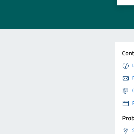
Cont
Prob