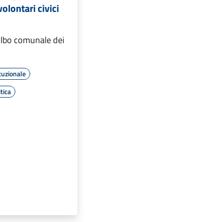
olontari civici
'Albo comunale dei
tuzionale
tica