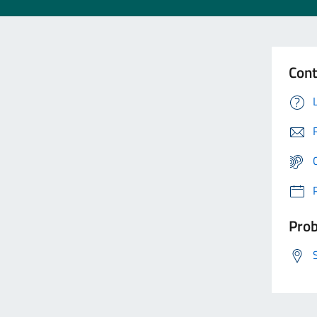
Cont
Prob