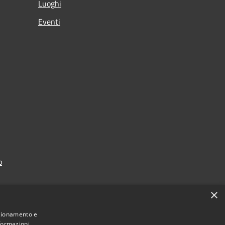
Luoghi
Eventi
p
×
nzionamento e
nformazioni