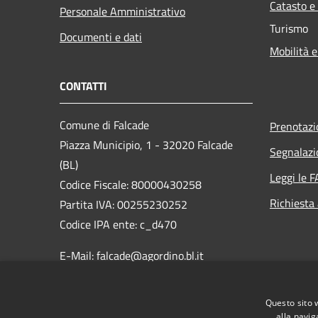
Catasto e
Personale Amministrativo
Turismo
Documenti e dati
Mobilità e
CONTATTI
Comune di Falcade
Prenotaz
Piazza Municipio, 1 - 32020 Falcade
Segnalazi
(BL)
Leggi le 
Codice Fiscale: 80000430258
Richiesta
Partita IVA: 00255230252
Codice IPA ente: c_d470
E-Mail: falcade@agordino.bl.it
PEC:
protocollo.comune.falcade.bl@pecveneto.it
Questo sito 
Centralino Unico: 0437 599735
alla navig