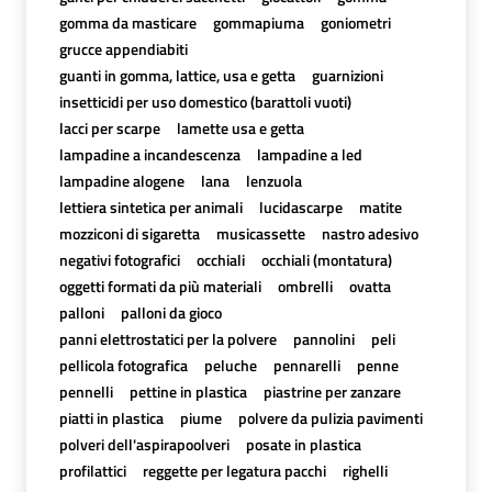
gomma da masticare
gommapiuma
goniometri
grucce appendiabiti
guanti in gomma, lattice, usa e getta
guarnizioni
insetticidi per uso domestico (barattoli vuoti)
lacci per scarpe
lamette usa e getta
lampadine a incandescenza
lampadine a led
lampadine alogene
lana
lenzuola
lettiera sintetica per animali
lucidascarpe
matite
mozziconi di sigaretta
musicassette
nastro adesivo
negativi fotografici
occhiali
occhiali (montatura)
oggetti formati da più materiali
ombrelli
ovatta
palloni
palloni da gioco
panni elettrostatici per la polvere
pannolini
peli
pellicola fotografica
peluche
pennarelli
penne
pennelli
pettine in plastica
piastrine per zanzare
piatti in plastica
piume
polvere da pulizia pavimenti
polveri dell'aspirapoolveri
posate in plastica
profilattici
reggette per legatura pacchi
righelli