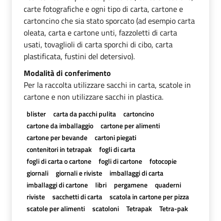
carte fotografiche e ogni tipo di carta, cartone e
cartoncino che sia stato sporcato (ad esempio carta
oleata, carta e cartone unti, fazzoletti di carta
usati, tovaglioli di carta sporchi di cibo, carta
plastificata, fustini del detersivo).
Modalità di conferimento
Per la raccolta utilizzare sacchi in carta, scatole in
cartone e non utilizzare sacchi in plastica.
blister
carta da pacchi pulita
cartoncino
cartone da imballaggio
cartone per alimenti
cartone per bevande
cartoni piegati
contenitori in tetrapak
fogli di carta
fogli di carta o cartone
fogli di cartone
fotocopie
giornali
giornali e riviste
imballaggi di carta
imballaggi di cartone
libri
pergamene
quaderni
riviste
sacchetti di carta
scatola in cartone per pizza
scatole per alimenti
scatoloni
Tetrapak
Tetra-pak