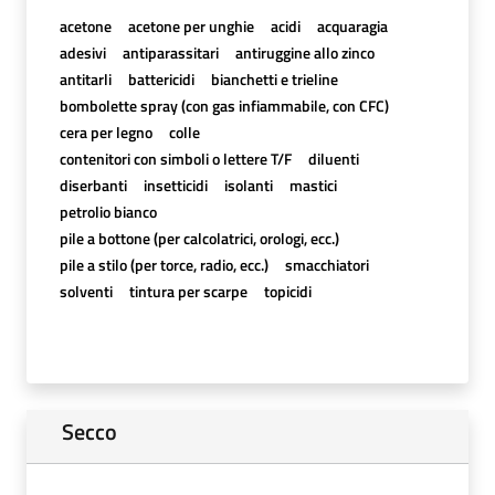
acetone
acetone per unghie
acidi
acquaragia
adesivi
antiparassitari
antiruggine allo zinco
antitarli
battericidi
bianchetti e trieline
bombolette spray (con gas infiammabile, con CFC)
cera per legno
colle
contenitori con simboli o lettere T/F
diluenti
diserbanti
insetticidi
isolanti
mastici
petrolio bianco
pile a bottone (per calcolatrici, orologi, ecc.)
pile a stilo (per torce, radio, ecc.)
smacchiatori
solventi
tintura per scarpe
topicidi
Secco