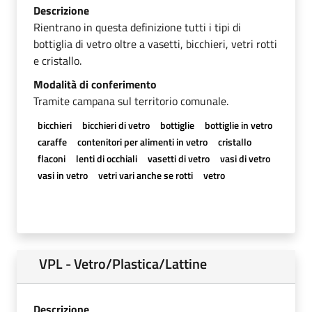
Descrizione
Rientrano in questa definizione tutti i tipi di
bottiglia di vetro oltre a vasetti, bicchieri, vetri rotti
e cristallo.
Modalità di conferimento
Tramite campana sul territorio comunale.
bicchieri
bicchieri di vetro
bottiglie
bottiglie in vetro
caraffe
contenitori per alimenti in vetro
cristallo
flaconi
lenti di occhiali
vasetti di vetro
vasi di vetro
vasi in vetro
vetri vari anche se rotti
vetro
VPL - Vetro/Plastica/Lattine
Descrizione