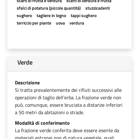
scarti di frutta e verdura
scarti di verdura e frutta
sfalci di potatura (piccole quantità)
stuzzicadenti
sughero
tagliere in legno
tappi sughero
terriccio per piante
uova
verdura
Verde
Descrizione
Si tratta prevalentemente dei rifiuti successivi alle
operazioni di taglio dell’erba. La frazione verde non
può, comunque, essere bruciata a distanze inferiori
a 50 metri da abitazioni o strade.
Modalità di conferimento
La frazione verde conferita deve essere esente da
materiali estranei non di natura vegetale, quali