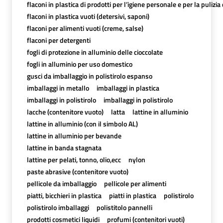
flaconi in plastica di prodotti per l’igiene personale e per la pulizia
flaconi in plastica vuoti (detersivi, saponi)
flaconi per alimenti vuoti (creme, salse)
flaconi per detergenti
fogli di protezione in alluminio delle cioccolate
fogli in alluminio per uso domestico
gusci da imballaggio in polistirolo espanso
imballaggi in metallo
imballaggi in plastica
imballaggi in polistirolo
imballaggi in polistirolo
lacche (contenitore vuoto)
latta
lattine in alluminio
lattine in alluminio (con il simbolo AL)
lattine in alluminio per bevande
lattine in banda stagnata
lattine per pelati, tonno, olio,ecc
nylon
paste abrasive (contenitore vuoto)
pellicole da imballaggio
pellicole per alimenti
piatti, bicchieri in plastica
piatti in plastica
polistirolo
polistirolo imballaggi
polistitolo pannelli
prodotti cosmetici liquidi
profumi (contenitori vuoti)