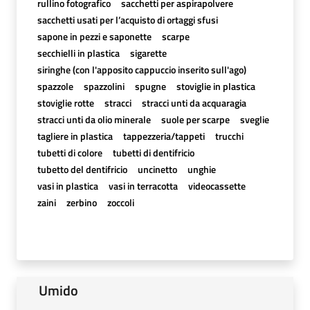
rullino fotografico
sacchetti per aspirapolvere
sacchetti usati per l’acquisto di ortaggi sfusi
sapone in pezzi e saponette
scarpe
secchielli in plastica
sigarette
siringhe (con l'apposito cappuccio inserito sull'ago)
spazzole
spazzolini
spugne
stoviglie in plastica
stoviglie rotte
stracci
stracci unti da acquaragia
stracci unti da olio minerale
suole per scarpe
sveglie
tagliere in plastica
tappezzeria/tappeti
trucchi
tubetti di colore
tubetti di dentifricio
tubetto del dentifricio
uncinetto
unghie
vasi in plastica
vasi in terracotta
videocassette
zaini
zerbino
zoccoli
Umido