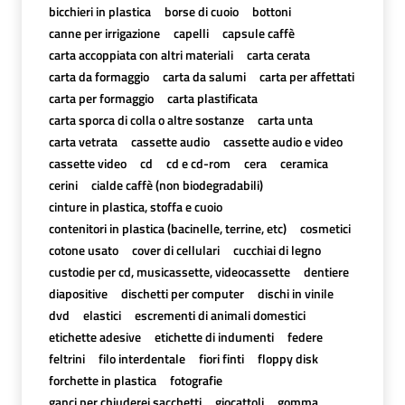
bicchieri in plastica
borse di cuoio
bottoni
canne per irrigazione
capelli
capsule caffè
carta accoppiata con altri materiali
carta cerata
carta da formaggio
carta da salumi
carta per affettati
carta per formaggio
carta plastificata
carta sporca di colla o altre sostanze
carta unta
carta vetrata
cassette audio
cassette audio e video
cassette video
cd
cd e cd-rom
cera
ceramica
cerini
cialde caffè (non biodegradabili)
cinture in plastica, stoffa e cuoio
contenitori in plastica (bacinelle, terrine, etc)
cosmetici
cotone usato
cover di cellulari
cucchiai di legno
custodie per cd, musicassette, videocassette
dentiere
diapositive
dischetti per computer
dischi in vinile
dvd
elastici
escrementi di animali domestici
etichette adesive
etichette di indumenti
federe
feltrini
filo interdentale
fiori finti
floppy disk
forchette in plastica
fotografie
ganci per chiuderei sacchetti
giocattoli
gomma