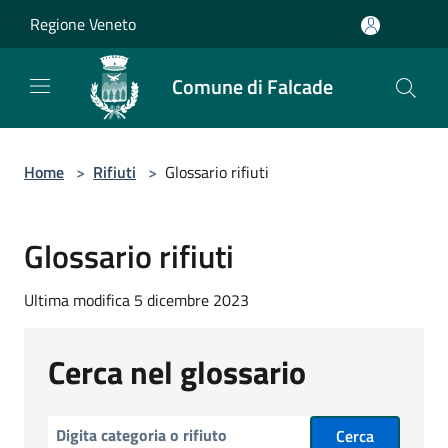
Salta al contenuto principale
Regione Veneto
Comune di Falcade
Home
>
Rifiuti
>
Glossario rifiuti
Glossario rifiuti
Ultima modifica 5 dicembre 2023
Cerca nel glossario
Cerca