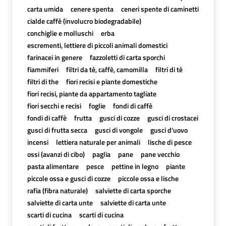
carta umida
cenere spenta
ceneri spente di caminetti
cialde caffè (involucro biodegradabile)
conchiglie e molluschi
erba
escrementi, lettiere di piccoli animali domestici
farinacei in genere
fazzoletti di carta sporchi
fiammiferi
filtri da tè, caffè, camomilla
filtri di tè
filtri di the
fiori recisi e piante domestiche
fiori recisi, piante da appartamento tagliate
fiori secchi e recisi
foglie
fondi di caffè
fondi di caffè
frutta
gusci di cozze
gusci di crostacei
gusci di frutta secca
gusci di vongole
gusci d'uovo
incensi
lettiera naturale per animali
lische di pesce
ossi (avanzi di cibo)
paglia
pane
pane vecchio
pasta alimentare
pesce
pettine in legno
piante
piccole ossa e gusci di cozze
piccole ossa e lische
rafia (fibra naturale)
salviette di carta sporche
salviette di carta unte
salviette di carta unte
scarti di cucina
scarti di cucina