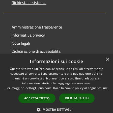
Richiesta assistenza
Amministrazione trasparente
Informativa privacy
Note legali
Dichiarazione di accessibilità
×
Dichiarazione di accessibilità App Municipium
Informazioni sui cookie
Questo sito web utilizza cookie tecnici e assimilati strettamente
necessari al corretto funzionamento e alla navigazione del sito,
nonché un cookie tecnico analitico al solo fine di elaborare
informazioni statistiche, aggregate e anonime.
RSS
Copyright © 2026 • Comune di
Per maggiori dettagli, può consultare la cookie policy al seguente
link
Accessibilità
Falcade • Powered by
Privacy
Municipium
Accesso
•
RIFIUTA TUTTO
ACCETTA TUTTO
Cookie
redazione
Mappa del sito
MOSTRA DETTAGLI