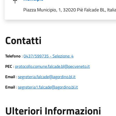
Piazza Municipio, 1, 32020 Piè Falcade BL, Itali
Utili
Contatti
Telefono
:
0437/599735 - Selezione: 4
PEC
:
protocollo.comune.falcade.bl@pecveneto.it
Email
:
segreteria.falcade@agordino.bl.it
Email
:
segreteria1.falcade@agordino.bl.it
Ulteriori Informazioni