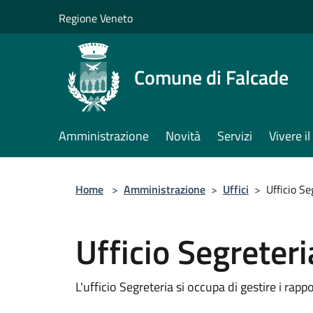
Salta al contenuto principale
Regione Veneto
Comune di Falcade
Amministrazione
Novità
Servizi
Vivere 
Home
>
Amministrazione
>
Uffici
>
Ufficio Se
Ufficio Segreteri
L'ufficio Segreteria si occupa di gestire i rapp