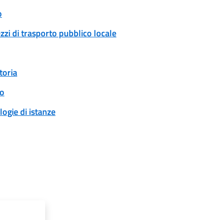
o
zzi di trasporto pubblico locale
toria
to
logie di istanze