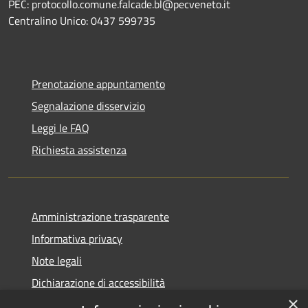
PEC: protocollo.comune.falcade.bl@pecveneto.it
Centralino Unico: 0437 599735
Prenotazione appuntamento
Segnalazione disservizio
Leggi le FAQ
Richiesta assistenza
Amministrazione trasparente
Informativa privacy
Note legali
Dichiarazione di accessibilità
×
Dichiarazione di accessibilità App Municipium