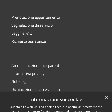
Prenotazione appuntamento
Segnalazione disservizio
Leggi le FAQ
Richiesta assistenza
Amministrazione trasparente
Informativa privacy
Note legali
Dichiarazione di accessibilità
×
Dichiarazione di accessibilità App Municipium
Informazioni sui cookie
Questo sito web utilizza cookie tecnici e assimilati strettamente
necessari al corretto funzionamento e alla navigazione del sito,