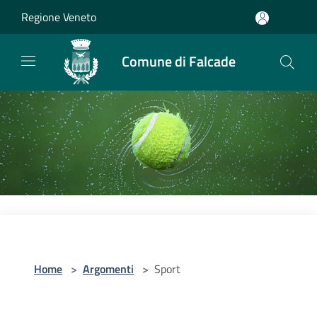
Salta al contenuto principale
Regione Veneto
Comune di Falcade
Home
>
Argomenti
>
Sport