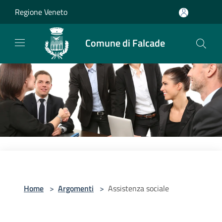
Salta al contenuto principale
Regione Veneto
Comune di Falcade
Home
>
Argomenti
>
Assistenza sociale