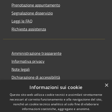
Prenotazione appuntamento
Segnalazione disservizio
Leggi le FAQ
Richiesta assistenza
Amministrazione trasparente
Informativa privacy
Note legali
Dichiarazione di accessibilità
×
Dichiarazione di accessibilità App Municipium
Informazioni sui cookie
Questo sito web utilizza cookie tecnici e assimilati strettamente
necessari al corretto funzionamento e alla navigazione del sito,
nonché un cookie tecnico analitico al solo fine di elaborare
informazioni statistiche, aggregate e anonime.
RSS
Copyright © 2026 • Comune di