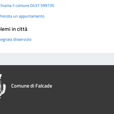
Chiama il comune 0437 599735
Prenota un appuntamento
lemi in città
Segnala disservizio
Comune di Falcade