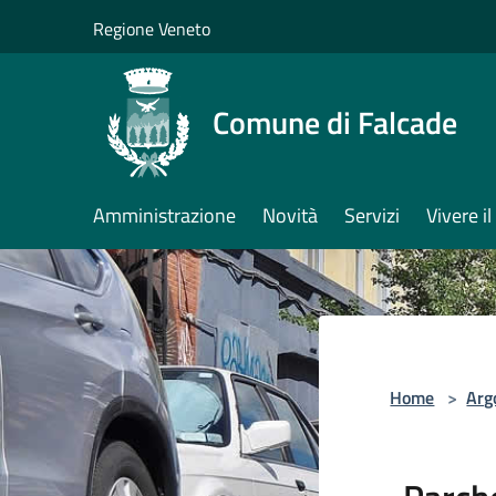
Salta al contenuto principale
Regione Veneto
Comune di Falcade
Amministrazione
Novità
Servizi
Vivere 
Home
>
Arg