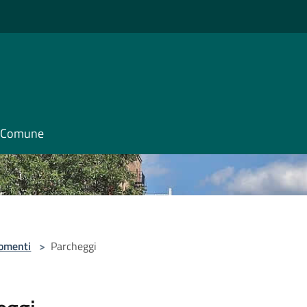
il Comune
omenti
>
Parcheggi