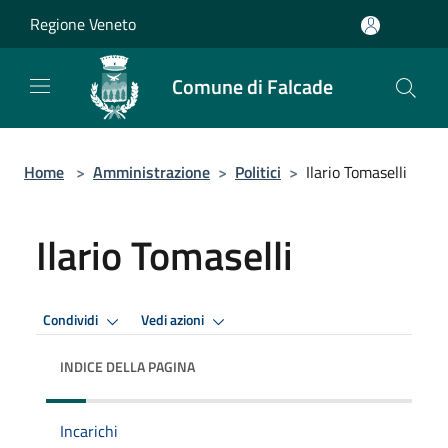
Salta al contenuto principale
Regione Veneto
Comune di Falcade
Home
>
Amministrazione
>
Politici
>
Ilario Tomaselli
Ilario Tomaselli
Condividi
Vedi azioni
INDICE DELLA PAGINA
Incarichi