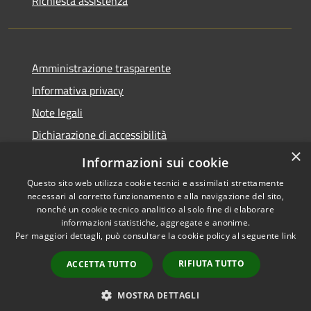
Richiesta assistenza
Amministrazione trasparente
Informativa privacy
Note legali
Dichiarazione di accessibilità
×
Dichiarazione di accessibilità App Municipium
Informazioni sui cookie
Questo sito web utilizza cookie tecnici e assimilati strettamente
necessari al corretto funzionamento e alla navigazione del sito,
nonché un cookie tecnico analitico al solo fine di elaborare
informazioni statistiche, aggregate e anonime.
RSS
Copyright © 2026 • Comune di
Per maggiori dettagli, può consultare la cookie policy al seguente
link
Accessibilità
Falcade • Powered by
Privacy
Municipium
Accesso
•
RIFIUTA TUTTO
ACCETTA TUTTO
Cookie
redazione
Mappa del sito
MOSTRA DETTAGLI