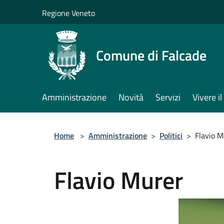
Salta al contenuto principale
Regione Veneto
Comune di Falcade
Amministrazione
Novità
Servizi
Vivere 
Home
>
Amministrazione
>
Politici
>
Flavio M
Flavio Murer