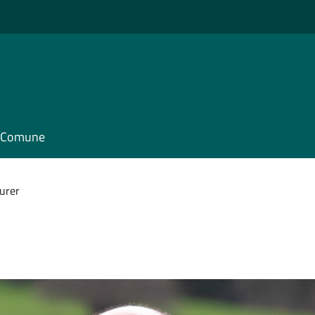
il Comune
urer