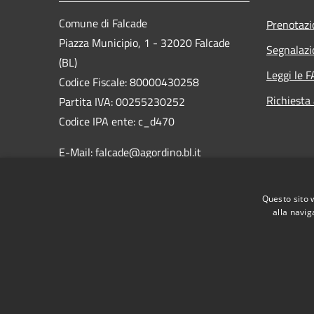
Comune di Falcade
Prenotaz
Piazza Municipio, 1 - 32020 Falcade
Segnalazi
(BL)
Leggi le 
Codice Fiscale: 80000430258
Richiesta
Partita IVA: 00255230252
Codice IPA ente: c_d470
E-Mail: falcade@agordino.bl.it
PEC:
protocollo.comune.falcade.bl@pecveneto.it
Questo sito 
Centralino Unico: 0437 599735
alla navig
RSS
Accessibilità
Privacy
Cookie
Mappa de