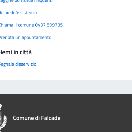
Richiedi Assistenza
Chiama il comune 0437 599735
Prenota un appuntamento
lemi in città
Segnala disservizio
Comune di Falcade