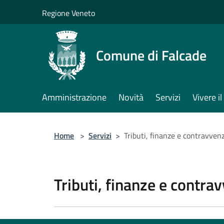
Salta al contenuto principale
Regione Veneto
Comune di Falcade
Amministrazione
Novità
Servizi
Vivere 
Home
>
Servizi
>
Tributi, finanze e contravven
Tributi, finanze e contra