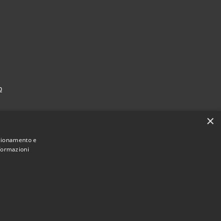
p
×
nzionamento e
nformazioni
Municipium
Accesso redazione
i Falcade • Powered by
•