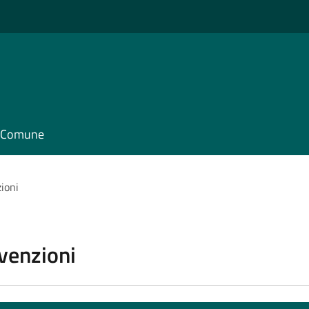
il Comune
zioni
vvenzioni