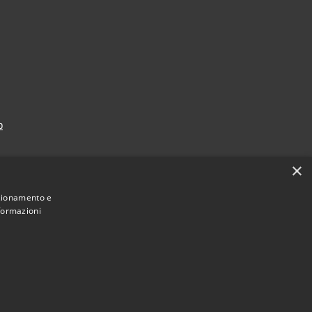
p
×
nzionamento e
nformazioni
Municipium
Accesso redazione
i Falcade • Powered by
•