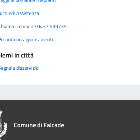
Richiedi Assistenza
Chiama il comune 0437 599735
Prenota un appuntamento
lemi in città
Segnala disservizio
Comune di Falcade