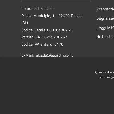
Comune di Falcade
Prenotaz
Piazza Municipio, 1 - 32020 Falcade
Segnalazi
(BL)
Leggi le 
Codice Fiscale: 80000430258
Richiesta
Partita IVA: 00255230252
Codice IPA ente: c_d470
E-Mail: falcade@agordino.bl.it
PEC:
protocollo.comune.falcade.bl@pecveneto.it
Questo sito 
Centralino Unico: 0437 599735
alla navig
RSS
Accessibilità
Privacy
Cookie
Mappa de