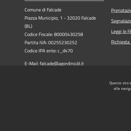
Comune di Falcade
Prenotaz
Piazza Municipio, 1 - 32020 Falcade
Segnalazi
(BL)
Leggi le 
Codice Fiscale: 80000430258
Richiesta
Partita IVA: 00255230252
Codice IPA ente: c_d470
E-Mail: falcade@agordino.bl.it
PEC:
protocollo.comune.falcade.bl@pecveneto.it
Questo sito 
Centralino Unico: 0437 599735
alla navig
RSS
Accessibilità
Privacy
Cookie
Mappa de