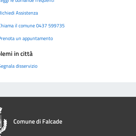
Richiedi Assistenza
Chiama il comune 0437 599735
Prenota un appuntamento
lemi in città
Segnala disservizio
Comune di Falcade