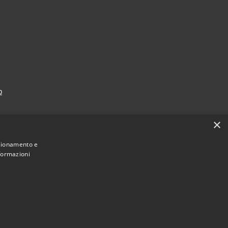
p
×
nzionamento e
nformazioni
Municipium
Accesso redazione
i Falcade • Powered by
•