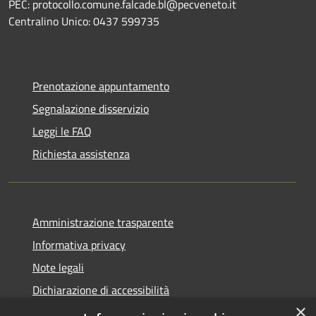
PEC: protocollo.comune.falcade.bl@pecveneto.it
Centralino Unico: 0437 599735
Prenotazione appuntamento
Segnalazione disservizio
Leggi le FAQ
Richiesta assistenza
Amministrazione trasparente
Informativa privacy
Note legali
Dichiarazione di accessibilità
×
Dichiarazione di accessibilità App Municipium