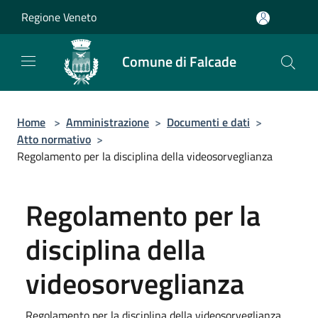
Salta al contenuto principale
Regione Veneto
Comune di Falcade
Home
>
Amministrazione
>
Documenti e dati
>
Atto normativo
>
Regolamento per la disciplina della videosorveglianza
Regolamento per la
disciplina della
videosorveglianza
Regolamento per la disciplina della videosorveglianza