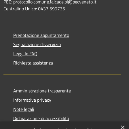
PEC: protocollo.comune.falcade.bl@pecveneto.it
Centralino Unico: 0437 599735
Prenotazione appuntamento
Segnalazione disservizio
Leggi le FAQ
Richiesta assistenza
Amministrazione trasparente
Informativa privacy
Note legali
Dichiarazione di accessibilità
×
Dichiarazione di accessibilità App Municipium