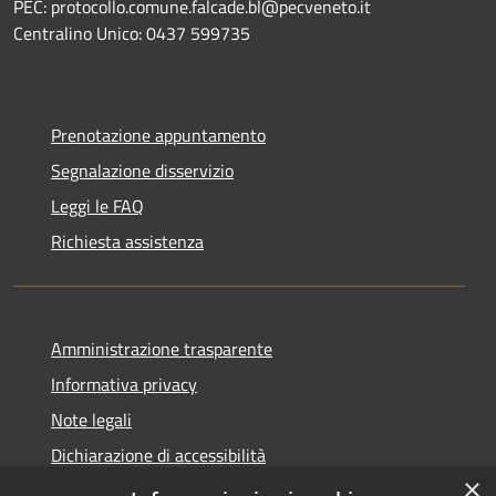
PEC: protocollo.comune.falcade.bl@pecveneto.it
Centralino Unico: 0437 599735
Prenotazione appuntamento
Segnalazione disservizio
Leggi le FAQ
Richiesta assistenza
Amministrazione trasparente
Informativa privacy
Note legali
Dichiarazione di accessibilità
×
Dichiarazione di accessibilità App Municipium